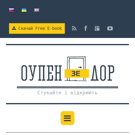
Cкачай Free E-book
Стукайте і відкриють