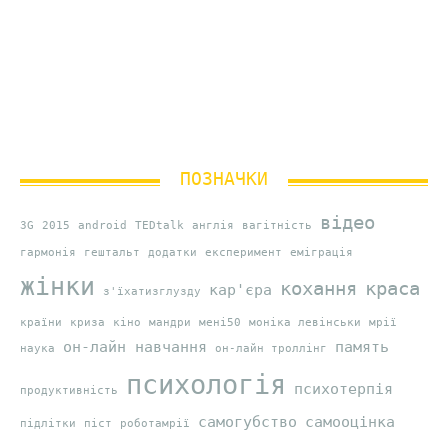
ПОЗНАЧКИ
відео
3G
2015
android
TEDtalk
англія
вагітність
гармонія
гештальт
додатки
експеримент
еміграція
жінки
кохання
краса
кар'єра
з'їхатизглузду
країни
криза
кіно
мандри
мені50
моніка левінськи
мрії
он-лайн навчання
память
наука
он-лайн троллінг
психологія
психотерпія
продуктивність
самогубство
самооцінка
підлітки
піст
роботамрії